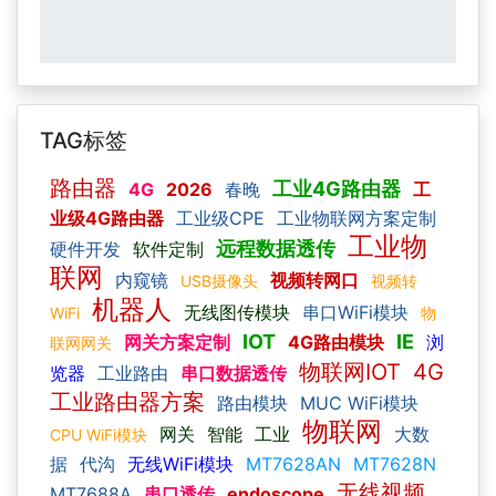
TAG标签
路由器
工业4G路由器
4G
2026
春晚
工
业级4G路由器
工业级CPE
工业物联网方案定制
工业物
远程数据透传
硬件开发
软件定制
联网
内窥镜
视频转网口
USB摄像头
视频转
机器人
无线图传模块
串口WiFi模块
WiFi
物
IOT
IE
网关方案定制
4G路由模块
浏
联网网关
物联网IOT
4G
览器
工业路由
串口数据透传
工业路由器方案
路由模块
MUC WiFi模块
物联网
网关
智能
工业
大数
CPU WiFi模块
据
代沟
无线WiFi模块
MT7628AN
MT7628N
无线视频
MT7688A
串口透传
endoscope