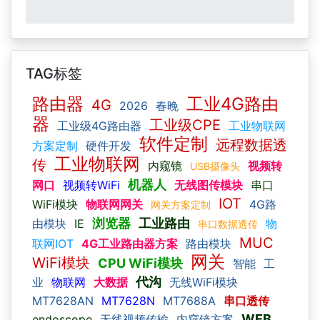
TAG标签
路由器
工业4G路由
4G
2026
春晚
器
工业级CPE
工业级4G路由器
工业物联网
软件定制
远程数据透
方案定制
硬件开发
工业物联网
传
内窥镜
视频转
USB摄像头
机器人
网口
视频转WiFi
无线图传模块
串口
IOT
WiFi模块
物联网网关
4G路
网关方案定制
浏览器
工业路由
由模块
IE
物
串口数据透传
MUC
联网IOT
4G工业路由器方案
路由模块
网关
WiFi模块
CPU WiFi模块
智能
工
代沟
业
物联网
大数据
无线WiFi模块
MT7628AN
MT7628N
MT7688A
串口透传
WEB
endoscope
无线视频传输
内窥镜方案