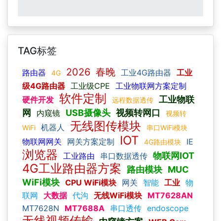
TAG标签
2026
春晚
路由器
工业4G路由器
工业
4G
级4G路由器
工业级CPE
工业物联网方案定制
软件定制
工业物联
硬件开发
远程数据透传
网
USB摄像头
视频转网口
内窥镜
视频转
无线图传模块
机器人
WiFi
串口WiFi模块
IOT
物联网网关
网关方案定制
IE
4G路由模块
浏览器
物联网IOT
工业路由
串口数据透传
4G工业路由器方案
路由模块
MUC
WiFi模块
CPU WiFi模块
网关
智能
工业
物
联网
大数据
代沟
无线WiFi模块
MT7628AN
MT7628N
MT7688A
串口透传
endoscope
无线视频传输