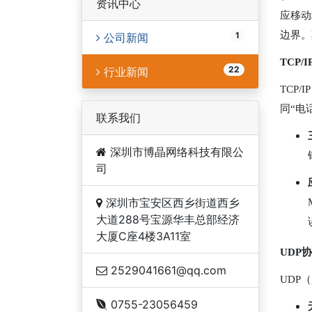
资讯中心
应移动
边界。
1
公司新闻
TCP
22
行业新闻
TCP
同“电
联系我们
深圳市博晶网络科技有限公
司
深圳市宝安区西乡街道西乡
大道288号宝源华丰总部经济
大厦C座4楼3A11室
UDP
2529041661@qq.com
UDP
0755-23056459