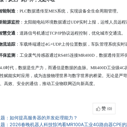
景：从工厂到户外，无处不在
智能制造
：PLC数据透传至MES系统，实现设备全生命周期管理。
新能源监控
：太阳能电站环境数据通过UDP实时上报，运维人员远程
智慧交通
：道路信号机通过TCP/IP协议远程控制，优化城市交通流。
物流追踪
：车载终端通过4G+UDP上传位置数据，车队管理系统实时
环保监测
：工业废气传感器通过RS485连接MR400D，数据透传至环
4.0时代，数据是生产力，而通信是数据的血脉。MR400D工业级4G路
性赋能实时应用，成为连接物理世界与数字世界的桥梁。无论是严苛的
、高效、安全的通信，推动工业物联网迈向新高度。
赞
(0)
主题：如何提高服务器的并发处理能力？
题：2026春晚机器人科技惊鸿看MR100A工业4G路由器CPE