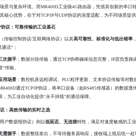
场景与复杂环境。而MR400D工业级4G路由器，凭借其创新的串口转4
其核心优势，在于对TCP/IP与UDP协议的深度适配，为不同场景提
/IP协议：可靠传输的工业基石
/IP（传输控制协议/互联网络协议）以其
高可靠性、标准化与低出错率
话通话”：
三次握手
：数据分段传输，通过TCP协商确保信息完整，IP层负责
错”传输。
应用场景
：数控机床远程调试、PLC程序更新、文本协议传输等对数
MR400D通过TCP/IP协议，将串口设备（如RS485传感器）的
误，为工业自动化提供“永不掉线”的通信保障。
协议：高效传输的实时之选
（用户数据报协议）则以
低延迟、无连接
特性，满足对速度敏感的工业
无需握手
：数据整段发出，不等待服务器响应，接收端上线后统一处