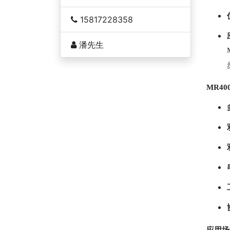
15817228358
潘先生
MR4