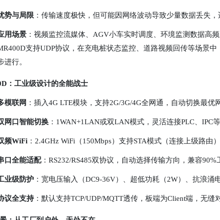
优势与局限
：传输速度极快，但可能因网络波动导致少量数据丢失，
应用场景
：视频监控流媒体、AGV小车实时调度、环境监测数据高
MR400D支持UDP协议，在充电桩状态监控、道路视频回传等场景中
步进行。
00D：工业级设计的全能战士
多模联网
：插入4G LTE模块，支持2G/3G/4G全网通，自动切换
双网口智能切换
：1WAN+1LAN或双LAN模式，灵活连接PLC、IP
双频WiFi
：2.4GHz WiFi（150Mbps）支持STA模式（连接上
串口全能适配
：RS232/RS485双协议，自动选择传输方向，兼容90
工业级防护
：宽电压输入（DC9-36V）、超低功耗（2W）、抗浪
协议全支持
：默认支持TCP/UDP/MQTT透传，板端为Client端，无