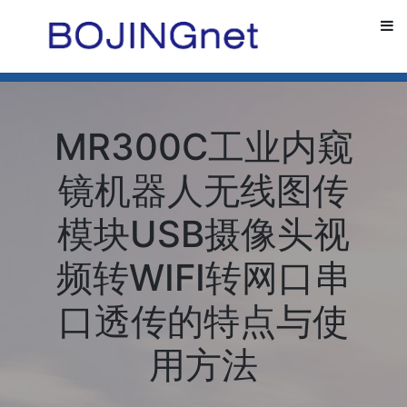
MR300C工业内窥
镜机器人无线图传
模块USB摄像头视
频转WIFI转网口串
口透传的特点与使
用方法